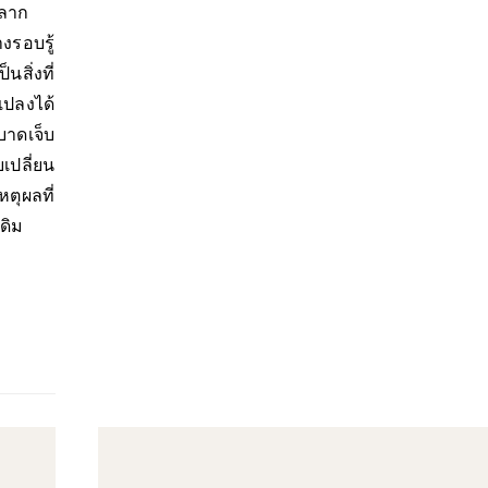
หลาก
งรอบรู้
นสิ่งที่
ปลงได้
บาดเจ็บ
ปลี่ยน
ตุผลที่
ดิม