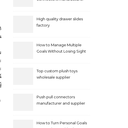
and supplier right now
High quality drawer slides
factory
น
How to Manage Multiple
Goals Without Losing Sight
ม
of Your Priorities
ะ
ะ
Top custom plush toys
์
wholesale supplier
้
Push pull connectors
ง
manufacturer and supplier
by mococonnectors.com
How to Turn Personal Goals