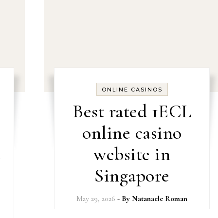
ONLINE CASINOS
Best rated 1ECL
online casino
d
website in
Singapore
May 29, 2026
- By
Natanaele Roman